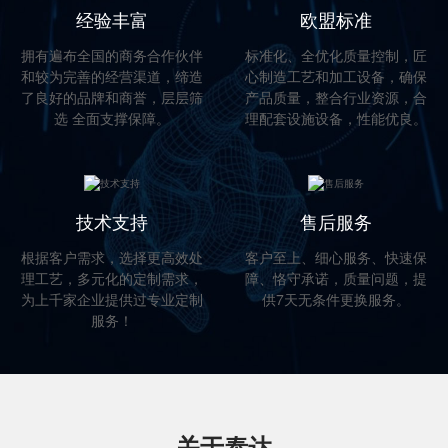
经验丰富
欧盟标准
拥有遍布全国的商务合作伙伴
标准化、全优化质量控制，匠
和较为完善的经营渠道，缔造
心制造工艺和加工设备，确保
了良好的品牌和商誉，层层筛
产品质量，整合行业资源，合
选 全面支撑保障。
理配套设施设备，性能优良。
技术支持
售后服务
根据客户需求，选择更高效处
客户至上、细心服务、快速保
理工艺，多元化的定制需求，
障、恪守承诺，质量问题，提
为上千家企业提供过专业定制
供7天无条件更换服务。
服务！
关于泰达