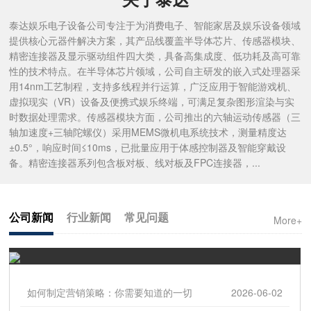
泰达娱乐电子设备公司专注于为消费电子、智能家居及娱乐设备领域
提供核心元器件解决方案，其产品线覆盖半导体芯片、传感器模块、
精密连接器及显示驱动组件四大类，具备高集成度、低功耗及高可靠
性的技术特点。在半导体芯片领域，公司自主研发的嵌入式处理器采
用14nm工艺制程，支持多线程并行运算，广泛应用于智能游戏机、
虚拟现实（VR）设备及便携式娱乐终端，可满足复杂图形渲染与实
时数据处理需求。传感器模块方面，公司推出的六轴运动传感器（三
轴加速度+三轴陀螺仪）采用MEMS微机电系统技术，测量精度达
±0.5°，响应时间≤10ms，已批量应用于体感控制器及智能穿戴设
备。精密连接器系列包含板对板、线对板及FPC连接器，...
公司新闻
行业新闻
常见问题
More+
如何制定营销策略：你需要知道的一切
2026-06-02